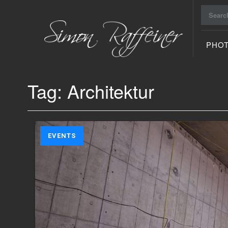
Search
for:
PHO
Raiu Raiu
Studios
Tag:
Architektur
EVENTS